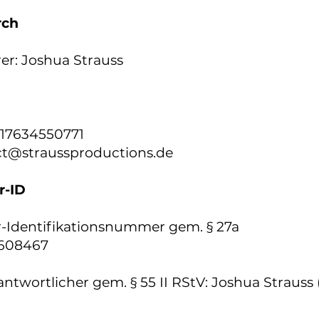
rch
er: Joshua Strauss
017634550771
ct@straussproductions.de
r-ID
-Identifikationsnummer gem. § 27a
3608467
antwortlicher gem. § 55 II RStV: Joshua Strauss (